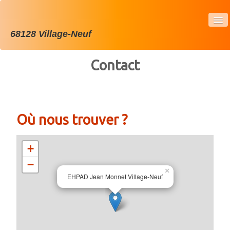
68128 Village-Neuf
Contact
ACCUEIL
L'ETABLISSEMENT
ADMISSION
Où nous trouver ?
SERVICES
VISITE GUIDÉE
+
−
PHOTOS
×
EHPAD Jean Monnet Village-Neuf
VIE SOCIALE
CONTACT